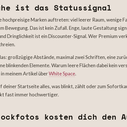
he ist das Statussignal
ie hochpreisige Marken auftreten: viel leerer Raum, wenige F
m Bewegung. Das ist kein Zufall. Enge, laute Gestaltung signa
 und Dringlichkeit ist ein Discounter-Signal. Wer Premium ver
chreien.
das: großzügige Abstände, maximal zwei Schriften, eine zur
ine blinkenden Elemente. Warum leere Flächen dabei kein ver
h in meinem Artikel über
White Space
.
f deiner Startseite alles, was blinkt, zählt oder zum Sofortk
irkt fast immer hochwertiger.
ockfotos kosten dich den A