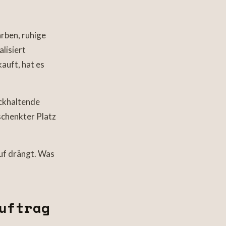
arben, ruhige
lisiert
kauft, hat es
ückhaltende
schenkter Platz
auf drängt. Was
uftrag