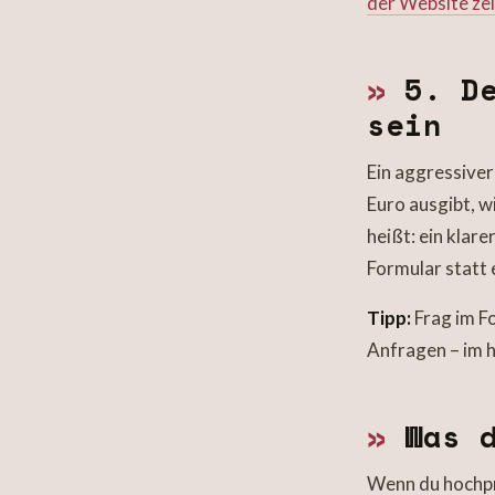
der Website ze
»
5. De
sein
Ein aggressive
Euro ausgibt, w
heißt: ein klar
Formular statt 
Tipp:
Frag im Fo
Anfragen – im 
»
Was d
Wenn du hochpre