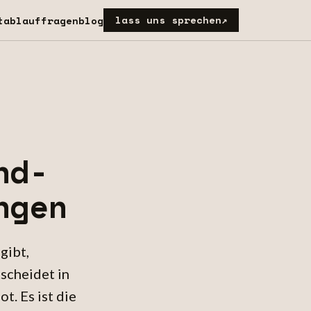
lass uns sprechen
↗
t
ablauf
fragen
blog
nd-
ngen
gibt,
tscheidet in
t. Es ist die