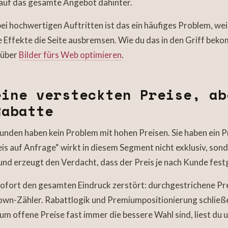
 auf das gesamte Angebot dahinter.
i hochwertigen Auftritten ist das ein häufiges Problem, wei
Effekte die Seite ausbremsen. Wie du das in den Griff bekom
 über
Bilder fürs Web optimieren
.
ine versteckten Preise, ab
Rabatte
unden haben kein Problem mit hohen Preisen. Sie haben ein 
eis auf Anfrage“ wirkt in diesem Segment nicht exklusiv, son
nd erzeugt den Verdacht, dass der Preis je nach Kunde fest
ofort den gesamten Eindruck zerstört: durchgestrichene Pre
own-Zähler. Rabattlogik und Premiumpositionierung schließe
m offene Preise fast immer die bessere Wahl sind, liest du 