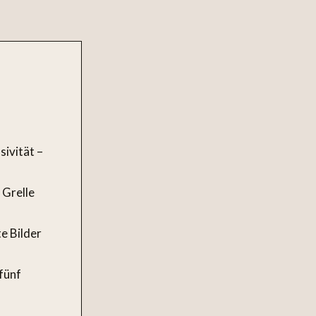
sivität –
 Grelle
e Bilder
fünf