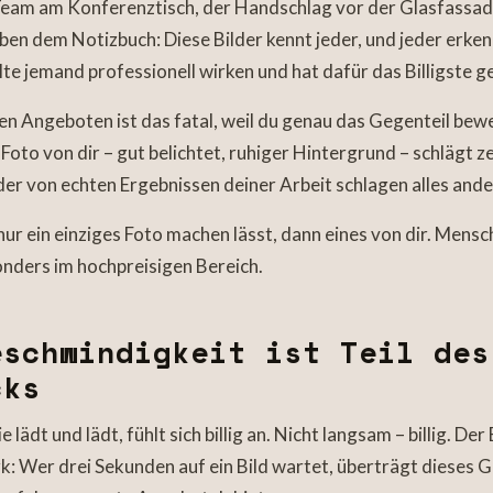
Team am Konferenztisch, der Handschlag vor der Glasfassade
en dem Notizbuch: Diese Bilder kennt jeder, und jeder erkenn
lte jemand professionell wirken und hat dafür das Billigste
en Angeboten ist das fatal, weil du genau das Gegenteil bewe
 Foto von dir – gut belichtet, ruhiger Hintergrund – schlägt 
lder von echten Ergebnissen deiner Arbeit schlagen alles ande
r ein einziges Foto machen lässt, dann eines von dir. Mensc
nders im hochpreisigen Bereich.
schwindigkeit ist Teil des
cks
 lädt und lädt, fühlt sich billig an. Nicht langsam – billig. Der 
rk: Wer drei Sekunden auf ein Bild wartet, überträgt dieses 