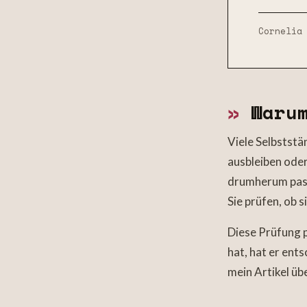
Cornelia
»
Warum
Viele Selbststä
ausbleiben oder
drumherum passi
Sie prüfen, ob s
Diese Prüfung p
hat, hat er ent
mein Artikel üb