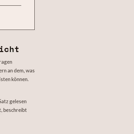
icht
fragen
dern an dem, was
isten können.
Satz gelesen
t, beschreibt