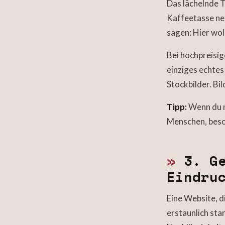
Das lächelnde 
Kaffeetasse neb
sagen: Hier wol
Bei hochpreisig
einziges echtes
Stockbilder. Bi
Tipp:
Wenn du nu
Menschen, beso
»
3. Ge
Eindru
Eine Website, die
erstaunlich sta