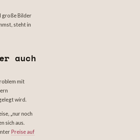
l große Bilder
mst, steht in
er auch
Problem mit
dern
gelegt wird.
ise, „nur noch
n sich aus.
unter
Preise auf