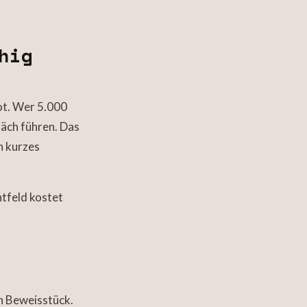
hig
ot. Wer 5.000
räch führen. Das
n kurzes
htfeld kostet
in Beweisstück.