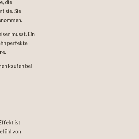
, die
t sie. Sie
 genommen.
isen musst. Ein
zehn perfekte
re.
hen kaufen bei
Effekt ist
Gefühl von