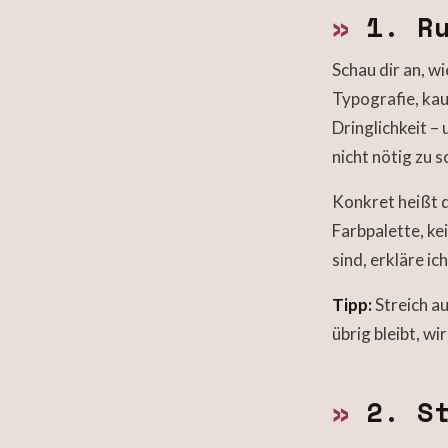
»
1. Ru
Schau dir an, w
Typografie, kau
Dringlichkeit –
nicht nötig zu s
Konkret heißt 
Farbpalette, ke
sind, erkläre ic
Tipp:
Streich au
übrig bleibt, w
»
2. St