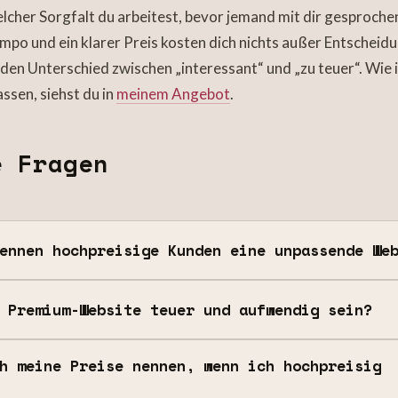
welcher Sorgfalt du arbeitest, bevor jemand mit dir gesproche
empo und ein klarer Preis kosten dich nichts außer Entscheid
den Unterschied zwischen „interessant“ und „zu teuer“. Wie i
assen, siehst du in
meinem Angebot
.
e Fragen
ennen hochpreisige Kunden eine unpassende We
 Premium-Website teuer und aufwendig sein?
h meine Preise nennen, wenn ich hochpreisig