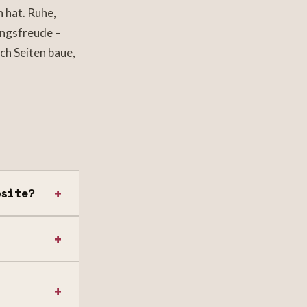
n hat. Ruhe,
ungsfreude –
ch Seiten baue,
bsite?