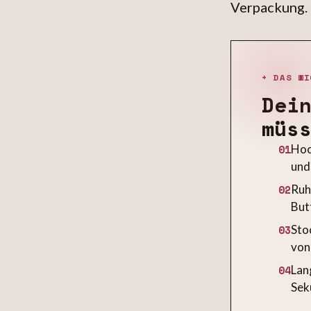
Verpackung.
+ DAS WI
Dei
müs
01
Hoc
und
02
Ruh
But
03
Sto
von 
04
Lan
Sek