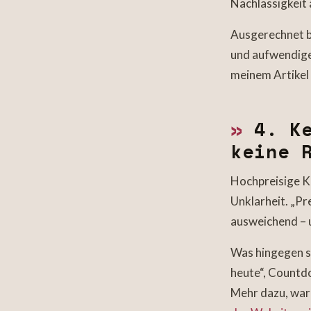
Nachlässigkeit
Ausgerechnet be
und aufwendige 
meinem Artikel
»
4. Ke
keine 
Hochpreisige K
Unklarheit. „Pr
ausweichend – u
Was hingegen s
heute“, Countd
Mehr dazu, waru