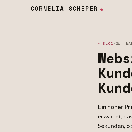
.
CORNELIA SCHERER
» BLOG
·
21. MÄ
Webs
Kund
Kund
Ein hoher Pre
erwartet, da
Sekunden, ob 